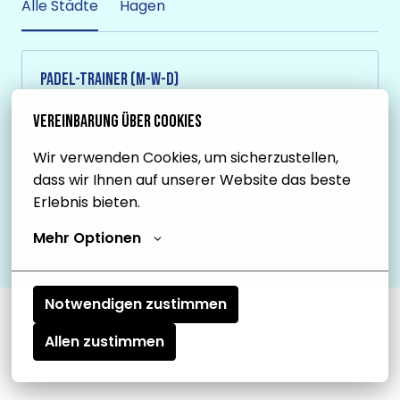
Alle Städte
Hagen
Padel-Trainer (m-w-d)
vor Ort
Vereinbarung über Cookies
Hagen
,
Nordrhein-Westfalen
,
Wir verwenden Cookies, um sicherzustellen, 
Deutschland
dass wir Ihnen auf unserer Website das beste 
Erlebnis bieten.
DE
Job ansehen
Mehr Optionen
Notwendigen zustimmen
Allen zustimmen